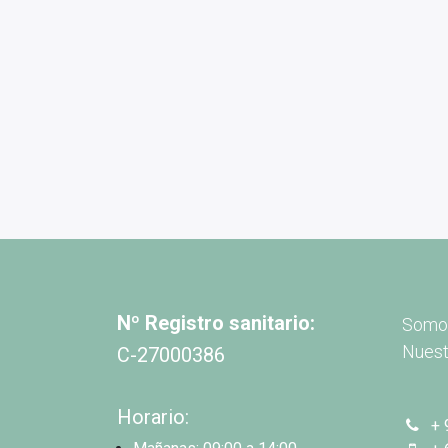
Nº Registro sanitario:
Somos
Nuest
C-27000386
Horario:
+ 