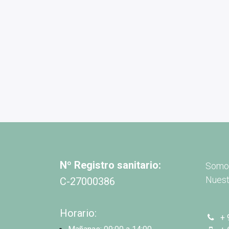
Nº Registro sanitario:
Somos
Nuest
C-27000386
Horario:
+ 