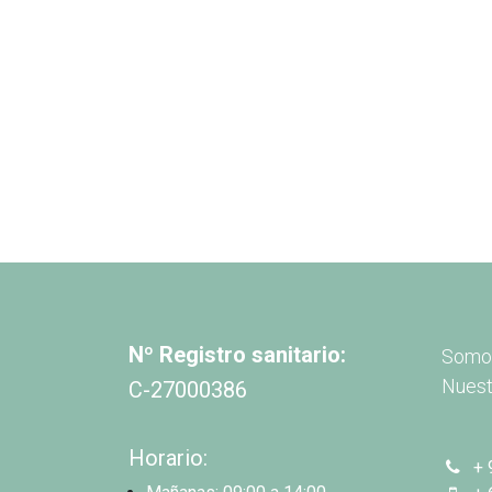
Nº Registro sanitario:
Somos
Nuest
C-27000386
Horario:
+ 